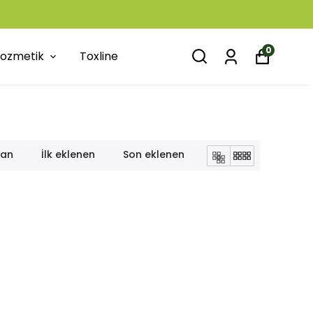
0
 Kozmetik
Toxline
lan
İlk eklenen
Son eklenen