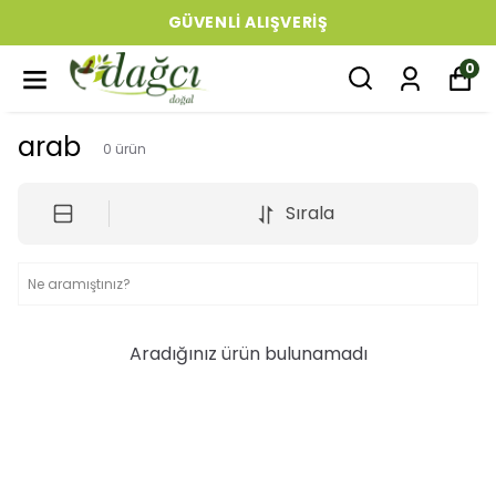
GÜVENLI ALIŞVERIŞ
0
arab
0
ürün
Sırala
Aradığınız ürün bulunamadı