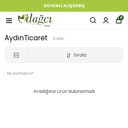
GÜVENLI ALIŞVERIŞ
0
AydınTicaret
0
ürün
Sırala
Aradığınız ürün bulunamadı