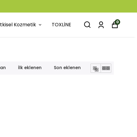
0
itkisel Kozmetik
TOXLİNE
lan
İlk eklenen
Son eklenen