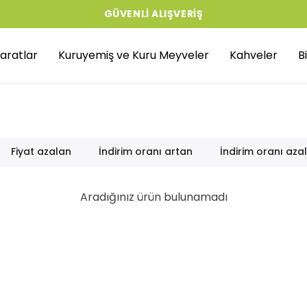
GÜVENLI ALIŞVERIŞ
aratlar
Kuruyemiş ve Kuru Meyveler
Kahveler
B
Fiyat azalan
İndirim oranı artan
İndirim oranı aza
Aradığınız ürün bulunamadı