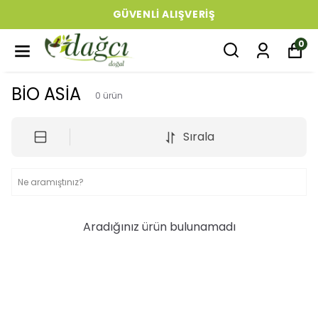
GÜVENLI ALIŞVERIŞ
0
BİO ASİA
0
ürün
Sırala
Aradığınız ürün bulunamadı