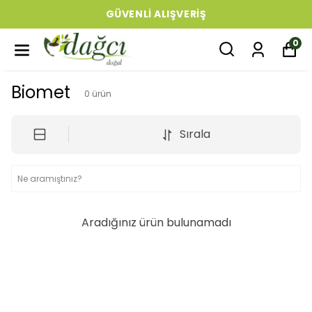
GÜVENLI ALIŞVERIŞ
0
Biomet
0
ürün
Sırala
Aradığınız ürün bulunamadı