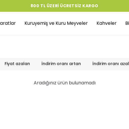
800 TL ÜZERI ÜCRETSIZ KARGO
aratlar
Kuruyemiş ve Kuru Meyveler
Kahveler
B
Fiyat azalan
İndirim oranı artan
İndirim oranı aza
Aradığınız ürün bulunamadı