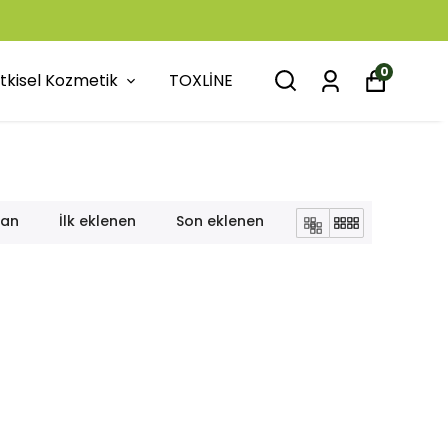
0
itkisel Kozmetik
TOXLİNE
lan
İlk eklenen
Son eklenen