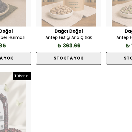
Doğal
Dağcı Doğal
Da
ber Hurması
Antep Fıstığı Ana Çıtlak
Antep F
85
₺ 363.66
₺ 
A YOK
STOKTA YOK
ST
Tükendi