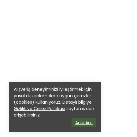
Alışveriş deneyiminizi iyileştirmek için
yasal düzenlemelere uygun çerezler
(cookies) kullanıyoruz. Detaylı bilgiye
Gizlilik ve Çerez Politikası
sayfamızdan
erişebilirsiniz.
Anladım