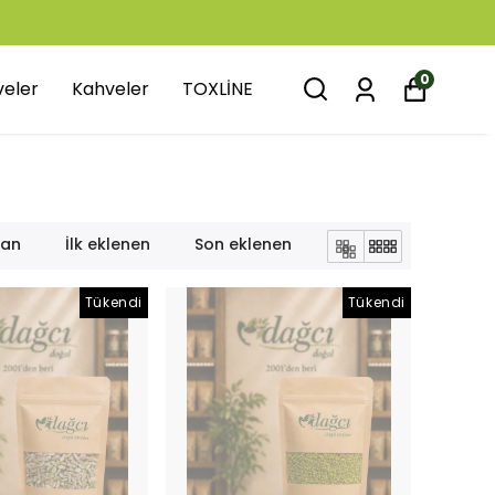
0
veler
Kahveler
TOXLİNE
lan
İlk eklenen
Son eklenen
Tükendi
Tükendi