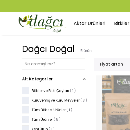
Aktar Ürünleri
Bitkile
Dağcı Doğal
5
ürün
Fiyat artan
Alt Kategoriler
Bitkiler ve Bitki Çayları
(
1
)
Kuruyemiş ve Kuru Meyveler
(
3
)
Tüm Bitkisel Ürünler
(
1
)
Tüm Ürünler
(
5
)
Yeni Ürün
(
1
)