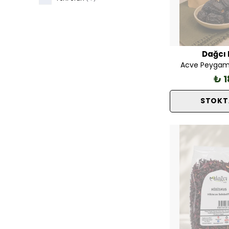
Dağcı 
Acve Peygam
₺ 1
STOKT