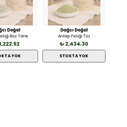
ğcı Doğal
Dağcı Doğal
ıstığı Boz Tane
Antep Fıstığı Toz
1,222.92
₺ 2,434.30
OKTA YOK
STOKTA YOK