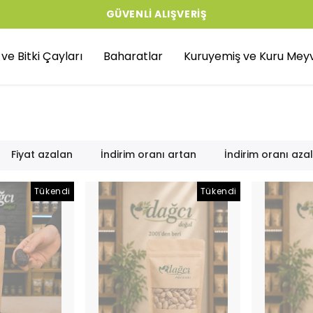
GÜVENLI ALIŞVERIŞ
r ve Bitki Çayları
Baharatlar
Kuruyemiş ve Kuru Mey
Fiyat azalan
İndirim oranı artan
İndirim oranı aza
Tükendi
Tükendi