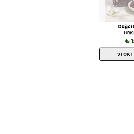
Dağcı 
HİBİ
₺ 1
STOKT