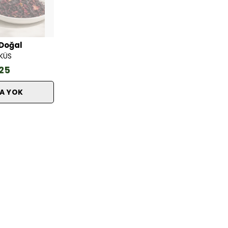
Doğal
SKÜS
25
A YOK