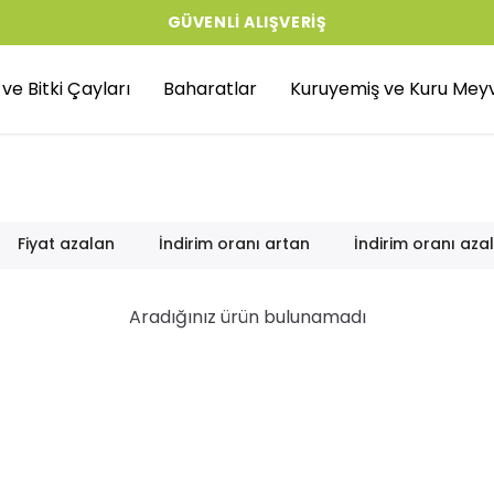
GÜVENLI ALIŞVERIŞ
r ve Bitki Çayları
Baharatlar
Kuruyemiş ve Kuru Mey
Fiyat azalan
İndirim oranı artan
İndirim oranı aza
Aradığınız ürün bulunamadı