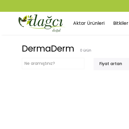
Aktar Ürünleri
Bitkile
DermaDerm
0
ürün
Fiyat artan