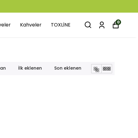
0
veler
Kahveler
TOXLİNE
lan
İlk eklenen
Son eklenen