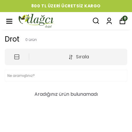
800 TL ÜZERI ÜCRETSIZ KARGO
0
Drot
0
ürün
Sırala
Aradığınız ürün bulunamadı