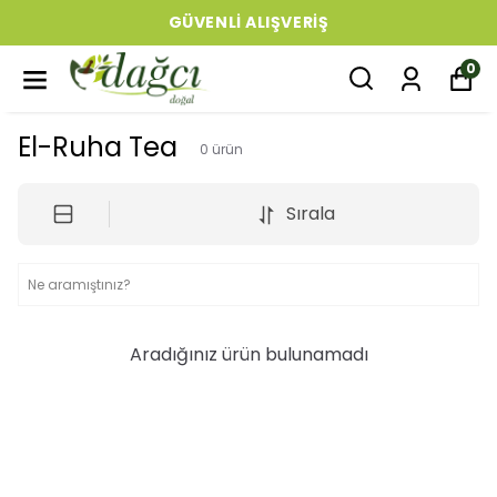
GÜVENLI ALIŞVERIŞ
0
El-Ruha Tea
0
ürün
Sırala
Aradığınız ürün bulunamadı