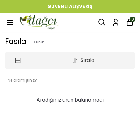
GÜVENLI ALIŞVERIŞ
0
Fasıla
0
ürün
Sırala
Aradığınız ürün bulunamadı