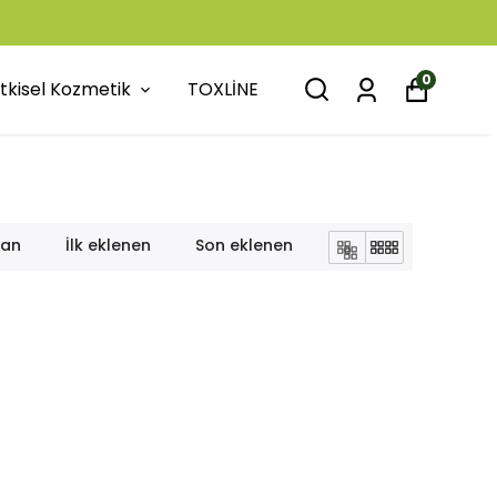
0
itkisel Kozmetik
TOXLİNE
lan
İlk eklenen
Son eklenen