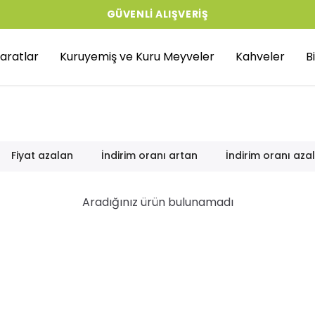
GÜVENLI ALIŞVERIŞ
aratlar
Kuruyemiş ve Kuru Meyveler
Kahveler
B
Fiyat azalan
İndirim oranı artan
İndirim oranı aza
Aradığınız ürün bulunamadı