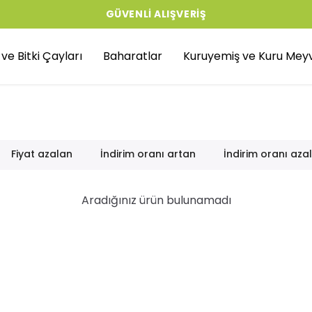
GÜVENLI ALIŞVERIŞ
r ve Bitki Çayları
Baharatlar
Kuruyemiş ve Kuru Mey
Fiyat azalan
İndirim oranı artan
İndirim oranı aza
Aradığınız ürün bulunamadı