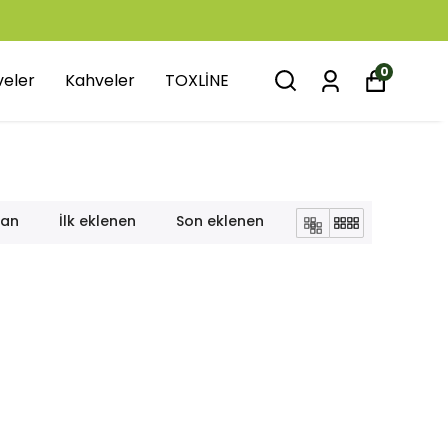
0
veler
Kahveler
TOXLİNE
lan
İlk eklenen
Son eklenen