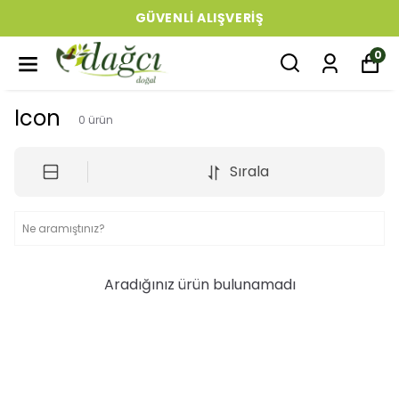
GÜVENLI ALIŞVERIŞ
0
Icon
0
ürün
Sırala
Aradığınız ürün bulunamadı