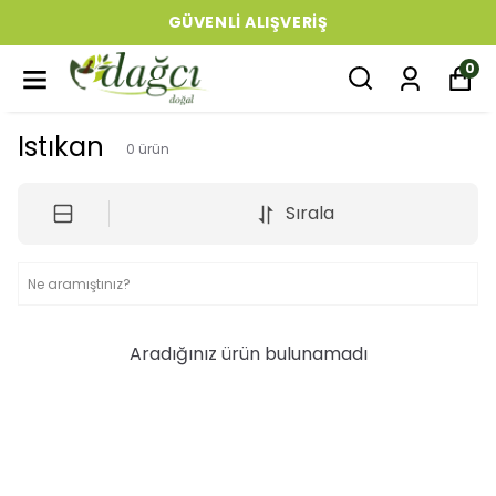
GÜVENLI ALIŞVERIŞ
0
Istıkan
0
ürün
Sırala
Aradığınız ürün bulunamadı