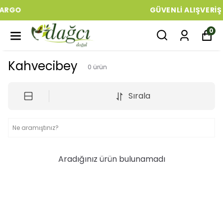
GÜVENLI ALIŞVERIŞ
0
Kahvecibey
0
ürün
Sırala
Aradığınız ürün bulunamadı