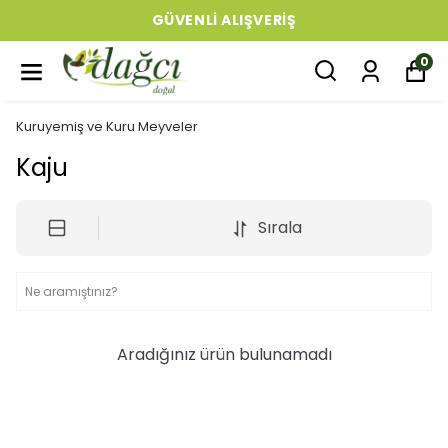
GÜVENLI ALIŞVERIŞ
0
Kuruyemiş ve Kuru Meyveler
Kaju
Sırala
Aradığınız ürün bulunamadı