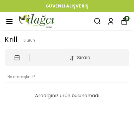
GÜVENLI ALIŞVERIŞ
0
Krıll
0
ürün
Sırala
Aradığınız ürün bulunamadı