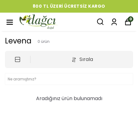
800 TL ÜZERI ÜCRETSIZ KARGO
0
Levena
0
ürün
Sırala
Aradığınız ürün bulunamadı