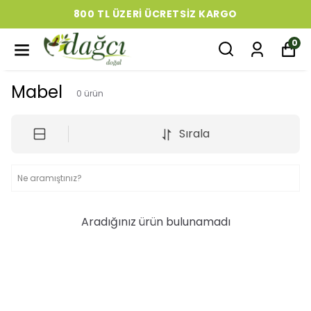
800 TL ÜZERI ÜCRETSIZ KARGO
0
Mabel
0
ürün
Sırala
Aradığınız ürün bulunamadı