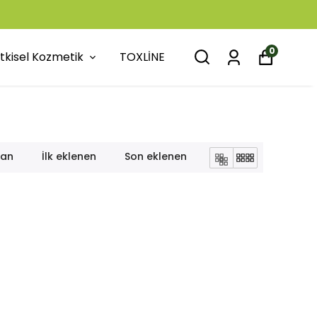
0
itkisel Kozmetik
TOXLİNE
lan
İlk eklenen
Son eklenen