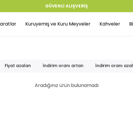
GÜVENLI ALIŞVERIŞ
aratlar
Kuruyemiş ve Kuru Meyveler
Kahveler
B
Fiyat azalan
İndirim oranı artan
İndirim oranı aza
Aradığınız ürün bulunamadı