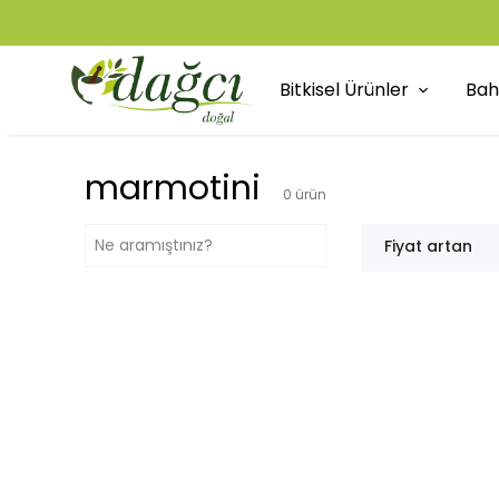
Bitkisel Ürünler
Bah
marmotini
0
ürün
Fiyat artan