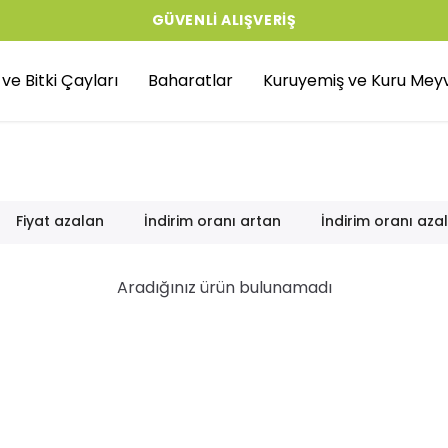
GÜVENLI ALIŞVERIŞ
r ve Bitki Çayları
Baharatlar
Kuruyemiş ve Kuru Mey
Fiyat azalan
İndirim oranı artan
İndirim oranı aza
Aradığınız ürün bulunamadı