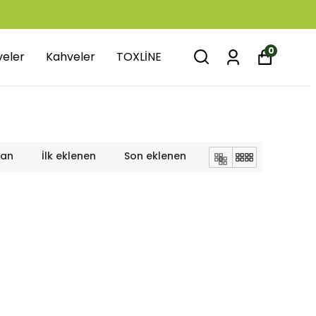
0
veler
Kahveler
TOXLİNE
lan
İlk eklenen
Son eklenen