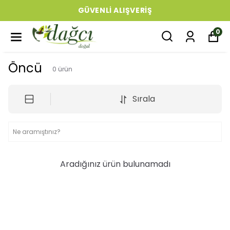
GÜVENLI ALIŞVERIŞ
0
Öncü
0
ürün
Sırala
Aradığınız ürün bulunamadı