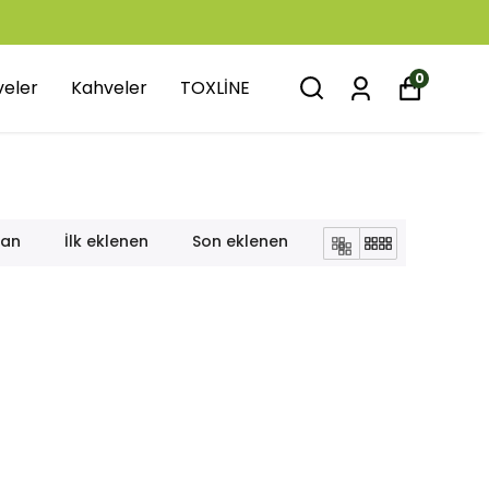
0
veler
Kahveler
TOXLİNE
lan
İlk eklenen
Son eklenen