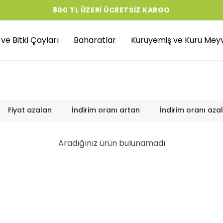
800 TL ÜZERI ÜCRETSIZ KARGO
r ve Bitki Çayları
Baharatlar
Kuruyemiş ve Kuru Mey
Fiyat azalan
İndirim oranı artan
İndirim oranı aza
Aradığınız ürün bulunamadı