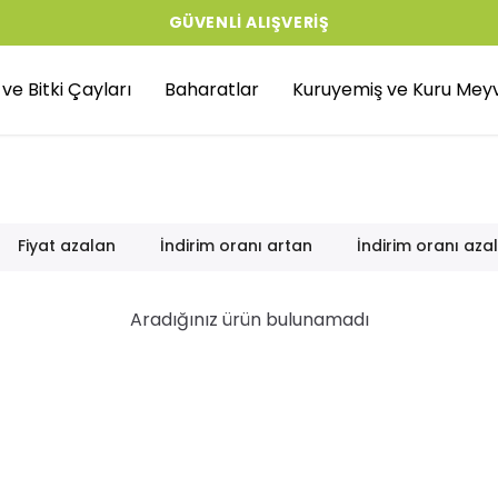
GÜVENLI ALIŞVERIŞ
r ve Bitki Çayları
Baharatlar
Kuruyemiş ve Kuru Mey
Fiyat azalan
İndirim oranı artan
İndirim oranı aza
Aradığınız ürün bulunamadı