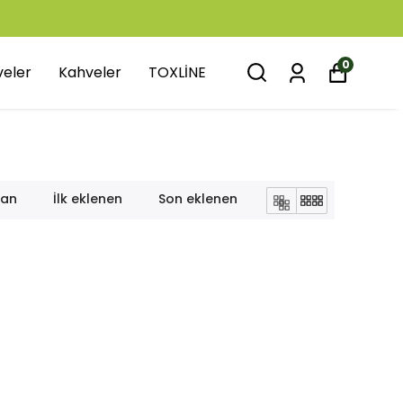
0
veler
Kahveler
TOXLİNE
lan
İlk eklenen
Son eklenen