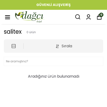
GÜVENLI ALIŞVERIŞ
0
salitex
0
ürün
Sırala
Aradığınız ürün bulunamadı