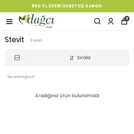
800 TL ÜZERI ÜCRETSIZ KARGO
0
Stevit
0
ürün
Sırala
Aradığınız ürün bulunamadı