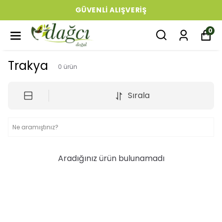
GÜVENLI ALIŞVERIŞ
0
Trakya
0
ürün
Sırala
Aradığınız ürün bulunamadı