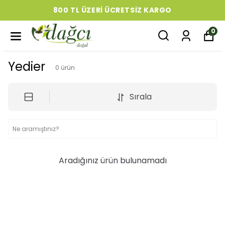
800 TL ÜZERI ÜCRETSIZ KARGO
0
Yedier
0
ürün
Sırala
Aradığınız ürün bulunamadı