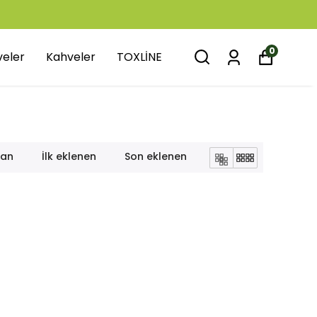
0
veler
Kahveler
TOXLİNE
lan
İlk eklenen
Son eklenen