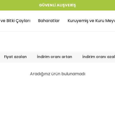
GÜVENLI ALIŞVERIŞ
r ve Bitki Çayları
Baharatlar
Kuruyemiş ve Kuru Mey
Fiyat azalan
İndirim oranı artan
İndirim oranı aza
Aradığınız ürün bulunamadı