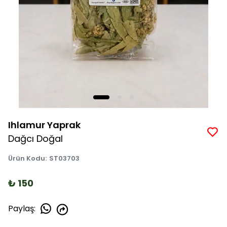
Ihlamur Yaprak
Dağcı Doğal
Ürün Kodu
:
ST03703
₺ 150
Paylaş
: