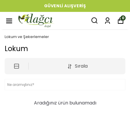
GÜVENLI ALIŞVERIŞ
0
Lokum ve Şekerlemeler
Lokum
Sırala
Aradığınız ürün bulunamadı