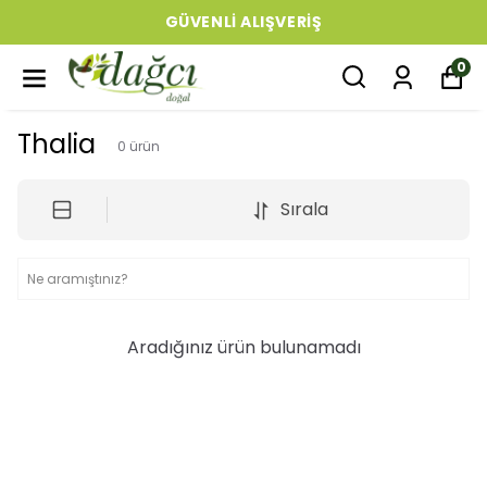
GÜVENLI ALIŞVERIŞ
0
Thalia
0
ürün
Sırala
Aradığınız ürün bulunamadı