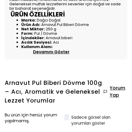
Geleneksel mutfak lezzetlerini sevenler için doğal ve sade
bir baharat seçeneğidir.
ÜRÜN ÖZELLİKLERİ
Marka:
Dağcı Doğal
Ürün Adı:
Arnavut Pul Biberi Dövme
Net Miktar:
250 g
Form:
Pul / Dövme
İçindekiler:
Arnavut biberi
Acılık Seviyesi:
Acı
Kullanım Alanı:
Devamını Göster
Arnavut Pul Biberi Dövme 100g
Yorum
– Acı, Aromatik ve Geleneksel
Yap
Lezzet
Yorumlar
Bu ürün için henüz yorum
Sadece görsel olan
yapılmamış.
yorumları göster