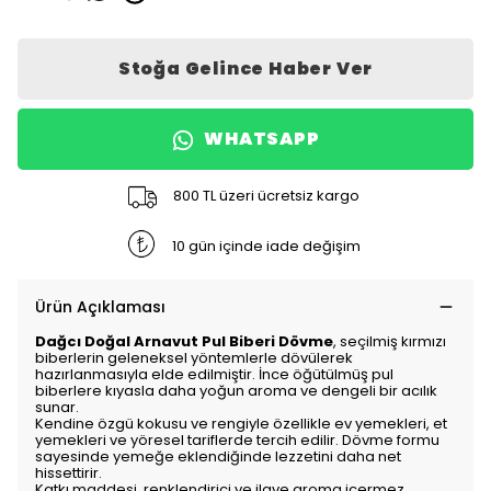
Stoğa Gelince Haber Ver
WHATSAPP
800 TL üzeri ücretsiz kargo
10 gün içinde iade değişim
Ürün Açıklaması
Dağcı Doğal Arnavut Pul Biberi Dövme
, seçilmiş kırmızı
biberlerin geleneksel yöntemlerle dövülerek
hazırlanmasıyla elde edilmiştir. İnce öğütülmüş pul
biberlere kıyasla daha yoğun aroma ve dengeli bir acılık
sunar.
Kendine özgü kokusu ve rengiyle özellikle ev yemekleri, et
yemekleri ve yöresel tariflerde tercih edilir. Dövme formu
sayesinde yemeğe eklendiğinde lezzetini daha net
hissettirir.
Katkı maddesi, renklendirici ve ilave aroma içermez.