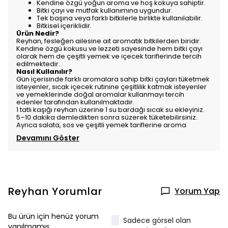
Kendine özgü yoğun aroma ve hoş kokuya sahiptir.
Bitki çayı ve mutfak kullanımına uygundur.
Tek başına veya farklı bitkilerle birlikte kullanılabilir.
Bitkisel içeriklidir.
Ürün Nedir?
Reyhan, fesleğen ailesine ait aromatik bitkilerden biridir.
Kendine özgü kokusu ve lezzeti sayesinde hem bitki çayı
olarak hem de çeşitli yemek ve içecek tariflerinde tercih
edilmektedir.
Nasıl Kullanılır?
Gün içerisinde farklı aromalara sahip bitki çayları tüketmek
isteyenler, sıcak içecek rutinine çeşitlilik katmak isteyenler
ve yemeklerinde doğal aromalar kullanmayı tercih
edenler tarafından kullanılmaktadır.
1 tatlı kaşığı reyhan üzerine 1 su bardağı sıcak su ekleyiniz.
5–10 dakika demledikten sonra süzerek tüketebilirsiniz.
Ayrıca salata, sos ve çeşitli yemek tariflerine aroma
Devamını Göster
Reyhan
Yorumlar
Yorum Yap
Bu ürün için henüz yorum
Sadece görsel olan
yapılmamış.