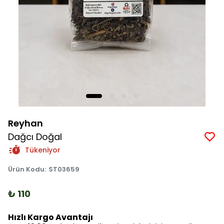
Reyhan
Dağcı Doğal
Tükeniyor
Ürün Kodu
:
ST03659
₺ 110
Hızlı Kargo Avantajı