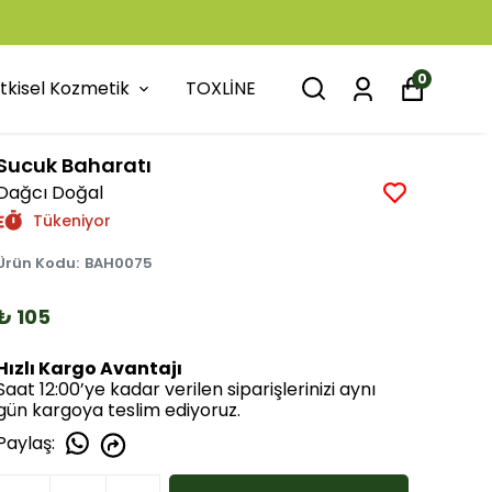
0
itkisel Kozmetik
TOXLİNE
Sucuk Baharatı
Dağcı Doğal
Tükeniyor
Ürün Kodu
:
BAH0075
₺ 105
Hızlı Kargo Avantajı
Saat 12:00’ye kadar verilen siparişlerinizi aynı
gün kargoya teslim ediyoruz.
Paylaş
: