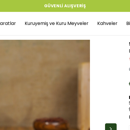
GÜVENLI ALIŞVERIŞ
aratlar
Kuruyemiş ve Kuru Meyveler
Kahveler
B