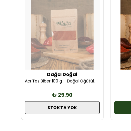
Dağcı Doğal
At Kestanesi Ekstraktlı Bitkisel Karışımlı Sirke 50 ml Harici Kullanım için Bitkisel Bakım
Acı Toz Biber 100 g – Doğal Öğütülmüş, Yemeklere Keskin Acılık
₺ 29.90
STOKTA YOK