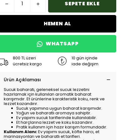
SEPETE EKLE
HEMEN AL
WHATSAPP
800 TL üzeri
10 gün içinde
ücretsiz kargo
iade değişim
Ürün Açıklaması
Sucuk baharatı, geleneksel sucuk lezzetini
hazırlamak için kullanılan aromatik baharat
karışımıdır. Et ürünlerine karakteristik koku, renk ve
lezzet kazandırır.
Sucuk yapımına uygun baharat karışımıdır.
Yoğun ve baharatlı aromaya sahiptir.
Ev yapımı sucuk tariflerinde kullanılabilir.
Et harçlarına lezzet ve koku kazandırır.
Pratik kullanım için hazır karışım formundadır.
Kullanım Alanı:
Ev yapımı sucuk, köfte harcı, et
marinasyonları ve baharatlı et tarifleri.