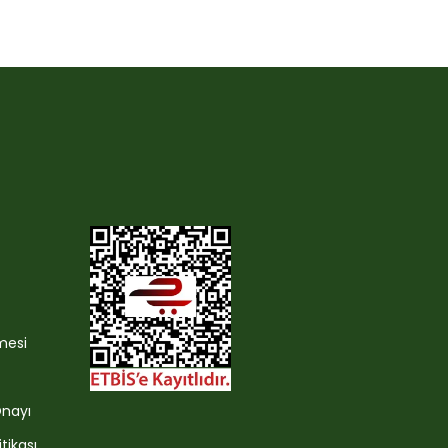
mesi
Onayı
itikası